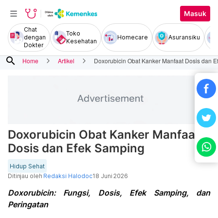
Masuk
Chat
Toko
dengan
Homecare
Asuransiku
Kesehatan
Dokter
search
Home
Artikel
Doxorubicin Obat Kanker Manfaat Dosis dan 
Doxorubicin Obat Kanker Manfaat
Dosis dan Efek Samping
Hidup Sehat
Ditinjau oleh
Redaksi Halodoc
18 Juni 2026
Doxorubicin: Fungsi, Dosis, Efek Samping, dan
Peringatan