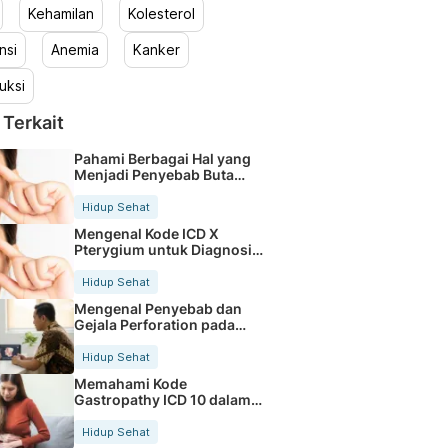
Kehamilan
Kolesterol
nsi
Anemia
Kanker
uksi
 Terkait
Pahami Berbagai Hal yang
Menjadi Penyebab Buta
Warna
Hidup Sehat
Mengenal Kode ICD X
Pterygium untuk Diagnosis
Mata
Hidup Sehat
Mengenal Penyebab dan
Gejala Perforation pada
Tubuh
Hidup Sehat
Memahami Kode
Gastropathy ICD 10 dalam
Rekam Medis Pasien
Hidup Sehat