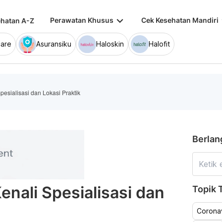
keyboard_arrow_down
keybo
Perawatan Khusus
Cek Kesehatan Mandiri
hatan A-Z
are
Asuransiku
Haloskin
Halofit
pesialisasi dan Lokasi Praktik
Berlan
enali Spesialisasi dan
Topik T
Coronav