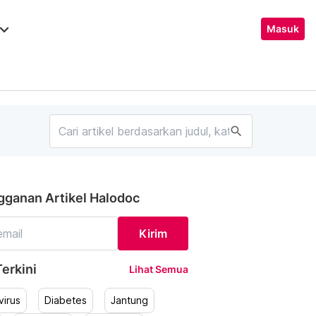
ard_arrow_down
Masuk
search
gganan Artikel Halodoc
Kirim
erkini
Lihat Semua
irus
Diabetes
Jantung