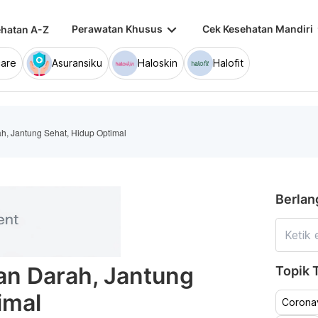
keyboard_arrow_down
keybo
Perawatan Khusus
Cek Kesehatan Mandiri
hatan A-Z
are
Asuransiku
Haloskin
Halofit
ah, Jantung Sehat, Hidup Optimal
Berlan
kan Darah, Jantung
Topik T
imal
Coronav