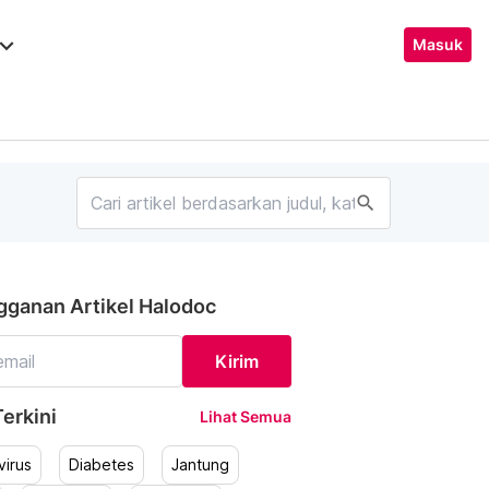
ard_arrow_down
Masuk
search
gganan Artikel Halodoc
Kirim
erkini
Lihat Semua
irus
Diabetes
Jantung