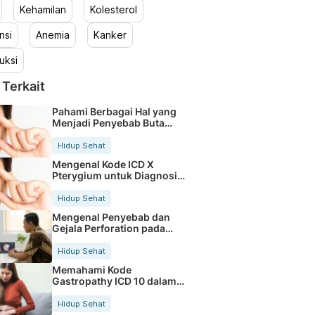
Kehamilan
Kolesterol
nsi
Anemia
Kanker
uksi
 Terkait
Pahami Berbagai Hal yang
Menjadi Penyebab Buta
Warna
Hidup Sehat
Mengenal Kode ICD X
Pterygium untuk Diagnosis
Mata
Hidup Sehat
Mengenal Penyebab dan
Gejala Perforation pada
Tubuh
Hidup Sehat
Memahami Kode
Gastropathy ICD 10 dalam
Rekam Medis Pasien
Hidup Sehat