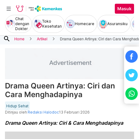
Masuk
Chat
Toko
dengan
Homecare
Asuransiku
Kesehatan
Dokter
search
Home
Artikel
Drama Queen Artinya: Ciri dan Cara Menghad
Drama Queen Artinya: Ciri dan
Cara Menghadapinya
Hidup Sehat
Ditinjau oleh
Redaksi Halodoc
13 Februari 2026
Drama Queen Artinya: Ciri & Cara Menghadapinya