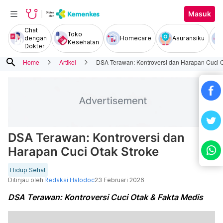
Masuk
Chat
Toko
dengan
Homecare
Asuransiku
Kesehatan
Dokter
search
Home
Artikel
DSA Terawan: Kontroversi dan Harapan Cuci O
DSA Terawan: Kontroversi dan
Harapan Cuci Otak Stroke
Hidup Sehat
Ditinjau oleh
Redaksi Halodoc
23 Februari 2026
DSA Terawan: Kontroversi Cuci Otak & Fakta Medis