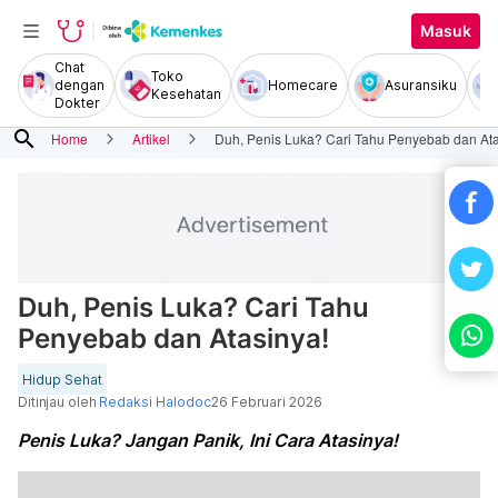
Masuk
Chat
Toko
dengan
Homecare
Asuransiku
Kesehatan
Dokter
search
Home
Artikel
Duh, Penis Luka? Cari Tahu Penyebab dan Ata
Duh, Penis Luka? Cari Tahu
Penyebab dan Atasinya!
Hidup Sehat
Ditinjau oleh
Redaksi Halodoc
26 Februari 2026
Penis Luka? Jangan Panik, Ini Cara Atasinya!