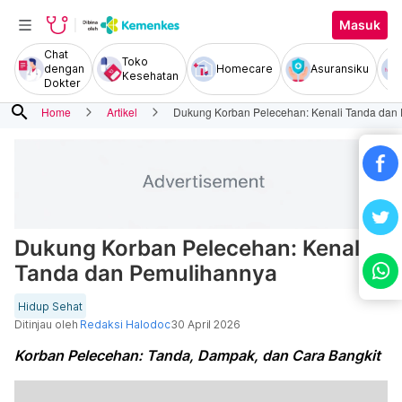
Masuk
Chat
Toko
dengan
Homecare
Asuransiku
Kesehatan
Dokter
search
Home
Artikel
Dukung Korban Pelecehan: Kenali Tanda dan
Dukung Korban Pelecehan: Kenali
Tanda dan Pemulihannya
Hidup Sehat
Ditinjau oleh
Redaksi Halodoc
30 April 2026
Korban Pelecehan: Tanda, Dampak, dan Cara Bangkit