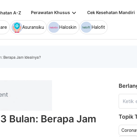
keyboard_arrow_down
keybo
Perawatan Khusus
Cek Kesehatan Mandiri
hatan A-Z
are
Asuransiku
Haloskin
Halofit
an: Berapa Jam Idealnya?
Berlan
i 3 Bulan: Berapa Jam
Topik T
Coronav