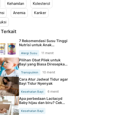
Kehamilan
Kolesterol
nsi
Anemia
Kanker
uksi
 Terkait
7 Rekomendasi Susu Tinggi
Nutrisi untuk Anak
Pengidap Alergi Susu Sapi
11 menit
Alergi Susu
Pilihan Obat Pilek untuk
Bayi yang Biasa Diresepkan
Dokter
10 menit
Transpulmin
Cara Atur Jadwal Tidur agar
Bayi Tidur Nyenyak
6 menit
Kesehatan Bayi
Apa perbedaan Lactacyd
Baby hijau dan biru? Cek
Bedanya
Kesehatan Bayi