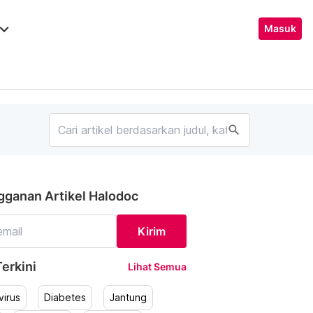
ard_arrow_down
Masuk
search
gganan Artikel Halodoc
Kirim
erkini
Lihat Semua
irus
Diabetes
Jantung