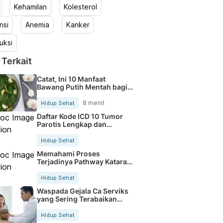
Kehamilan
Kolesterol
nsi
Anemia
Kanker
uksi
 Terkait
Catat, Ini 10 Manfaat
Bawang Putih Mentah bagi
Tubuh
8 menit
Hidup Sehat
Daftar Kode ICD 10 Tumor
Parotis Lengkap dan
Terbaru
Hidup Sehat
Memahami Proses
Terjadinya Pathway Katarak
Secara Jelas
Hidup Sehat
Waspada Gejala Ca Serviks
yang Sering Terabaikan
Sejak Dini
Hidup Sehat