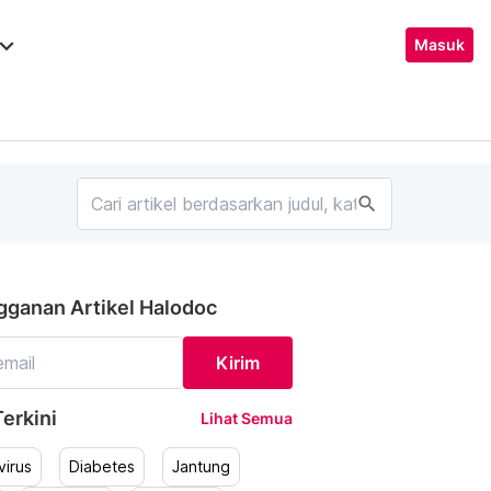
ard_arrow_down
Masuk
search
gganan Artikel Halodoc
Kirim
erkini
Lihat Semua
irus
Diabetes
Jantung