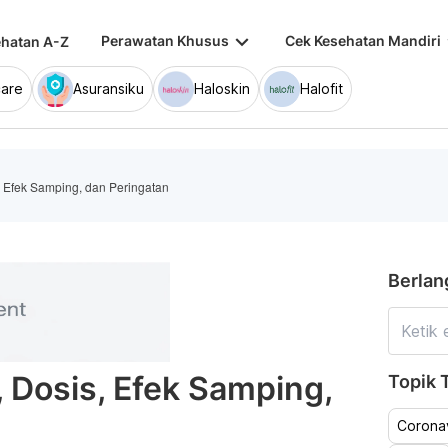
keyboard_arrow_down
keybo
Perawatan Khusus
Cek Kesehatan Mandiri
hatan A-Z
are
Asuransiku
Haloskin
Halofit
s, Efek Samping, dan Peringatan
Berlan
, Dosis, Efek Samping,
Topik T
Coronav