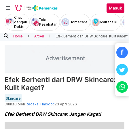
Masuk
Chat
Toko
dengan
Homecare
Asuransiku
Kesehatan
Dokter
search
Home
Artikel
Efek Berhenti dari DRW Skincare: Kulit Kaget?
Efek Berhenti dari DRW Skincare:
Kulit Kaget?
Skincare
Ditinjau oleh
Redaksi Halodoc
23 April 2026
Efek Berhenti DRW Skincare: Jangan Kaget!