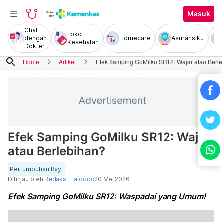
Masuk
Chat
Toko
dengan
Homecare
Asuransiku
Kesehatan
Dokter
search
Home
Artikel
Efek Samping GoMilku SR12: Wajar atau Berl
Efek Samping GoMilku SR12: Wajar
atau Berlebihan?
Pertumbuhan Bayi
Ditinjau oleh
Redaksi Halodoc
20 Mei 2026
Efek Samping GoMilku SR12: Waspadai yang Umum!