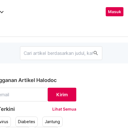
ard_arrow_down
Masuk
search
gganan Artikel Halodoc
Kirim
erkini
Lihat Semua
irus
Diabetes
Jantung