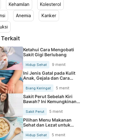
Kehamilan
Kolesterol
nsi
Anemia
Kanker
uksi
 Terkait
Ketahui Cara Mengobati
Sakit Gigi Berlubang
9 menit
Hidup Sehat
Ini Jenis Gatal pada Kulit
Anak, Gejala dan Cara
Mengobatinya
5 menit
Biang Keringat
Sakit Perut Sebelah Kiri
Bawah? Ini Kemungkinan
Penyebabnya
5 menit
Sakit Perut
Pilihan Menu Makanan
Sehat dan Lezat untuk
Mengurangi Kolesterol
5 menit
Hidup Sehat