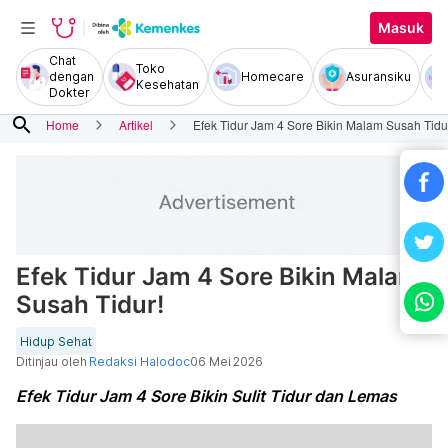
Masuk
Chat
Toko
dengan
Homecare
Asuransiku
Kesehatan
Dokter
search
Home
Artikel
Efek Tidur Jam 4 Sore Bikin Malam Susah Tidu
Efek Tidur Jam 4 Sore Bikin Malam
Susah Tidur!
Hidup Sehat
Ditinjau oleh
Redaksi Halodoc
06 Mei 2026
Efek Tidur Jam 4 Sore Bikin Sulit Tidur dan Lemas