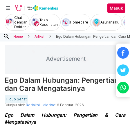
Masuk
Chat
Toko
dengan
Homecare
Asuransiku
Kesehatan
Dokter
search
Home
Artikel
Ego Dalam Hubungan: Pengertian dan Cara M
Ego Dalam Hubungan: Pengertian
dan Cara Mengatasinya
Hidup Sehat
Ditinjau oleh
Redaksi Halodoc
16 Februari 2026
Ego Dalam Hubungan: Pengertian & Cara
Mengatasinya