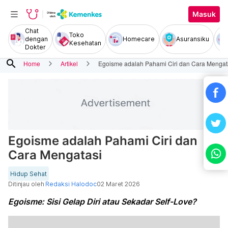
Masuk
Chat
Toko
dengan
Homecare
Asuransiku
Kesehatan
Dokter
search
Home
Artikel
Egoisme adalah Pahami Ciri dan Cara Mengat
Egoisme adalah Pahami Ciri dan
Cara Mengatasi
Hidup Sehat
Ditinjau oleh
Redaksi Halodoc
02 Maret 2026
Egoisme: Sisi Gelap Diri atau Sekadar Self-Love?