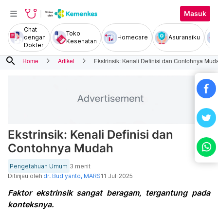
Masuk
Chat
Toko
dengan
Homecare
Asuransiku
Kesehatan
Dokter
search
Home
Artikel
Ekstrinsik: Kenali Definisi dan Contohnya Mud
Ekstrinsik: Kenali Definisi dan
Contohnya Mudah
Pengetahuan Umum
3 menit
Ditinjau oleh
dr. Budiyanto, MARS
11 Juli 2025
Faktor ekstrinsik sangat beragam, tergantung pada
konteksnya.