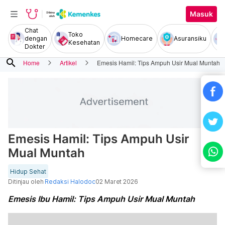
Masuk
Chat
Toko
dengan
Homecare
Asuransiku
Kesehatan
Dokter
search
Home
Artikel
Emesis Hamil: Tips Ampuh Usir Mual Muntah
Emesis Hamil: Tips Ampuh Usir
Mual Muntah
Hidup Sehat
Ditinjau oleh
Redaksi Halodoc
02 Maret 2026
Emesis Ibu Hamil: Tips Ampuh Usir Mual Muntah