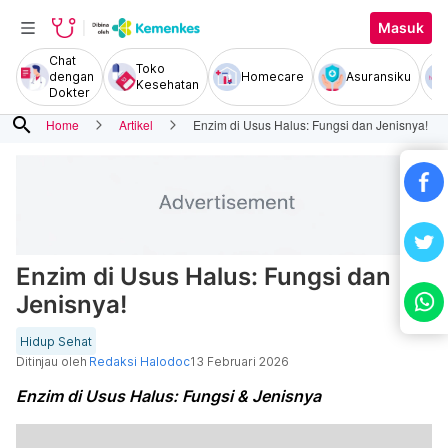
Masuk
Chat
Toko
dengan
Homecare
Asuransiku
Kesehatan
Dokter
search
Home
Artikel
Enzim di Usus Halus: Fungsi dan Jenisnya!
Enzim di Usus Halus: Fungsi dan
Jenisnya!
Hidup Sehat
Ditinjau oleh
Redaksi Halodoc
13 Februari 2026
Enzim di Usus Halus: Fungsi & Jenisnya