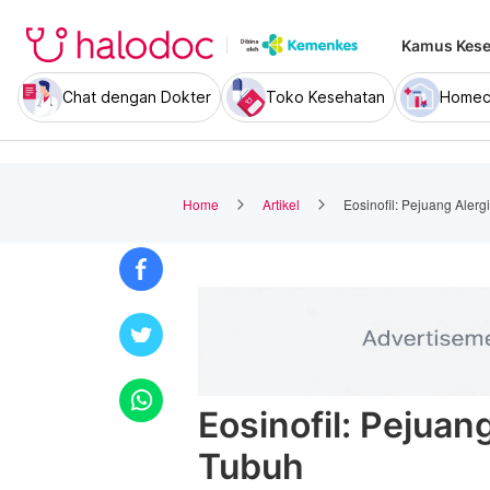
Kamus Kese
Chat dengan Dokter
Toko Kesehatan
Homec
Home
Artikel
Eosinofil: Pejuang Alerg
Eosinofil: Pejuang
Tubuh