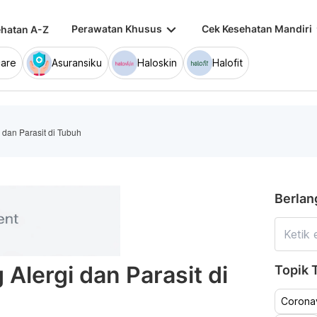
keyboard_arrow_down
keybo
Perawatan Khusus
Cek Kesehatan Mandiri
hatan A-Z
are
Asuransiku
Haloskin
Halofit
i dan Parasit di Tubuh
Berlan
 Alergi dan Parasit di
Topik T
Coronav