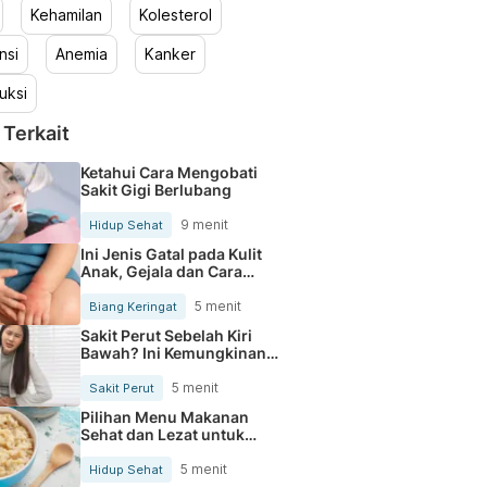
Kehamilan
Kolesterol
nsi
Anemia
Kanker
uksi
 Terkait
Ketahui Cara Mengobati
Sakit Gigi Berlubang
9 menit
Hidup Sehat
Ini Jenis Gatal pada Kulit
Anak, Gejala dan Cara
Mengobatinya
5 menit
Biang Keringat
Sakit Perut Sebelah Kiri
Bawah? Ini Kemungkinan
Penyebabnya
5 menit
Sakit Perut
Pilihan Menu Makanan
Sehat dan Lezat untuk
Mengurangi Kolesterol
5 menit
Hidup Sehat