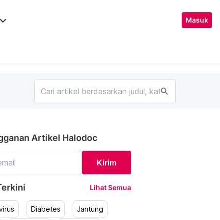
ard_arrow_down
Masuk
search
gganan Artikel Halodoc
Kirim
erkini
Lihat Semua
irus
Diabetes
Jantung