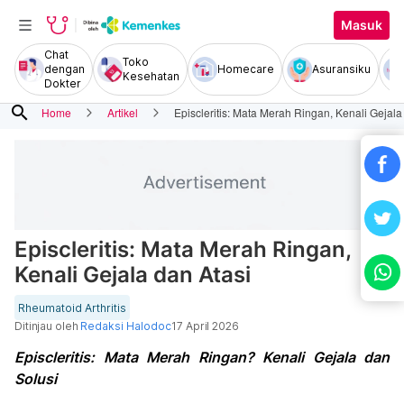
Masuk
Chat
Toko
dengan
Homecare
Asuransiku
Kesehatan
Dokter
search
Home
Artikel
Episcleritis: Mata Merah Ringan, Kenali Gejala
Episcleritis: Mata Merah Ringan,
Kenali Gejala dan Atasi
Rheumatoid Arthritis
Ditinjau oleh
Redaksi Halodoc
17 April 2026
Episcleritis: Mata Merah Ringan? Kenali Gejala dan
Solusi