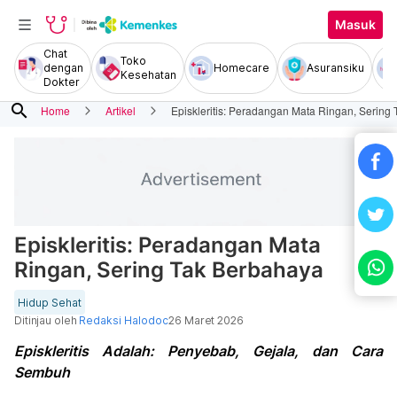
Masuk
Chat
Toko
dengan
Homecare
Asuransiku
Kesehatan
Dokter
search
Home
Artikel
Episkleritis: Peradangan Mata Ringan, Sering
Episkleritis: Peradangan Mata
Ringan, Sering Tak Berbahaya
Hidup Sehat
Ditinjau oleh
Redaksi Halodoc
26 Maret 2026
Episkleritis Adalah: Penyebab, Gejala, dan Cara
Sembuh