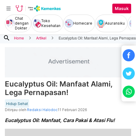
Masuk
Chat
Toko
dengan
Homecare
Asuransiku
Kesehatan
Dokter
search
Home
Artikel
Eucalyptus Oil: Manfaat Alami, Lega Pernapas
Eucalyptus Oil: Manfaat Alami,
Lega Pernapasan!
Hidup Sehat
Ditinjau oleh
Redaksi Halodoc
11 Februari 2026
Eucalyptus Oil: Manfaat, Cara Pakai & Atasi Flu!