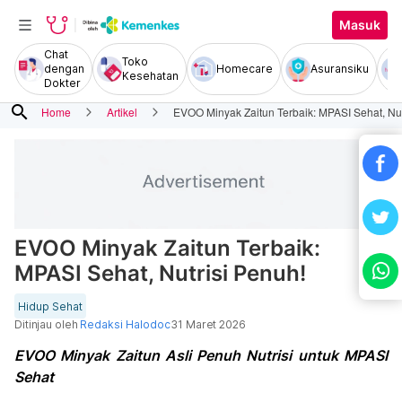
Masuk
Chat
Toko
dengan
Homecare
Asuransiku
Kesehatan
Dokter
search
Home
Artikel
EVOO Minyak Zaitun Terbaik: MPASI Sehat, Nut
EVOO Minyak Zaitun Terbaik:
MPASI Sehat, Nutrisi Penuh!
Hidup Sehat
Ditinjau oleh
Redaksi Halodoc
31 Maret 2026
EVOO Minyak Zaitun Asli Penuh Nutrisi untuk MPASI
Sehat