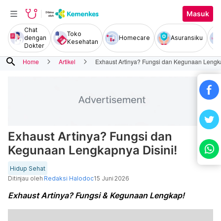
Masuk
Chat
Toko
dengan
Homecare
Asuransiku
Kesehatan
Dokter
search
Home
Artikel
Exhaust Artinya? Fungsi dan Kegunaan Lengka
Exhaust Artinya? Fungsi dan
Kegunaan Lengkapnya Disini!
Hidup Sehat
Ditinjau oleh
Redaksi Halodoc
15 Juni 2026
Exhaust Artinya? Fungsi & Kegunaan Lengkap!