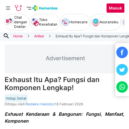
Masuk
Chat
Toko
dengan
Homecare
Asuransiku
Kesehatan
Dokter
search
Home
Artikel
Exhaust Itu Apa? Fungsi dan Komponen Lengk
Exhaust Itu Apa? Fungsi dan
Komponen Lengkap!
Hidup Sehat
Ditinjau oleh
Redaksi Halodoc
16 Februari 2026
Exhaust Kendaraan & Bangunan: Fungsi, Manfaat,
Komponen