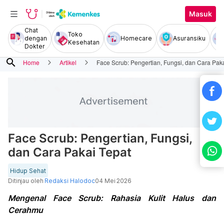
Masuk
Chat
Toko
dengan
Homecare
Asuransiku
Kesehatan
Dokter
search
Home
Artikel
Face Scrub: Pengertian, Fungsi, dan Cara Pak
Face Scrub: Pengertian, Fungsi,
dan Cara Pakai Tepat
Hidup Sehat
Ditinjau oleh
Redaksi Halodoc
04 Mei 2026
Mengenal Face Scrub: Rahasia Kulit Halus dan
Cerahmu