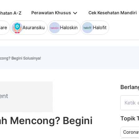
keyboard_arrow_down
keybo
Perawatan Khusus
Cek Kesehatan Mandiri
hatan A-Z
are
Asuransiku
Haloskin
Halofit
cong? Begini Solusinya!
Berlan
jah Mencong? Begini
Topik T
Coronav