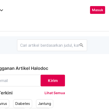
ard_arrow_down
Masuk
search
gganan Artikel Halodoc
Kirim
erkini
Lihat Semua
irus
Diabetes
Jantung