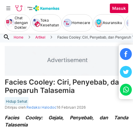
Masuk
Chat
Toko
dengan
Homecare
Asuransiku
Kesehatan
Dokter
search
Home
Artikel
Facies Cooley: Ciri, Penyebab, dan Pengaruh
Facies Cooley: Ciri, Penyebab, dan
Pengaruh Talasemia
Hidup Sehat
Ditinjau oleh
Redaksi Halodoc
16 Februari 2026
Facies Cooley: Gejala, Penyebab, dan Tanda
Talasemia