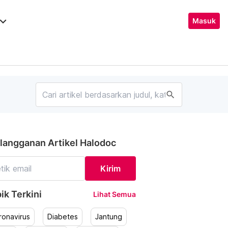
ard_arrow_down
Masuk
search
langganan Artikel Halodoc
Kirim
ik Terkini
Lihat Semua
ronavirus
Diabetes
Jantung