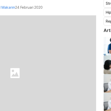
St
al Makarim
24 Februari 2020
Hip
Re
Art