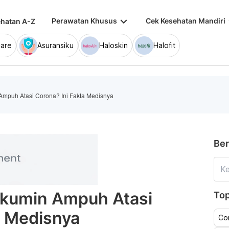
keyboard_arrow_down
keybo
Perawatan Khusus
Cek Kesehatan Mandiri
hatan A-Z
are
Asuransiku
Haloskin
Halofit
Ampuh Atasi Corona? Ini Fakta Medisnya
Ber
rkumin Ampuh Atasi
Top
a Medisnya
Co