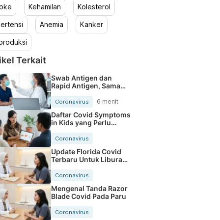
roke
Kehamilan
Kolesterol
ertensi
Anemia
Kanker
produksi
ikel Terkait
Swab Antigen dan
Rapid Antigen, Sama
atau Beda?
6 menit
Coronavirus
Daftar Covid Symptoms
in Kids yang Perlu
Orang Tua Tahu
Coronavirus
Update Florida Covid
Terbaru Untuk Liburan
Makin Aman
Coronavirus
Mengenal Tanda Razor
Blade Covid Pada Paru
Coronavirus