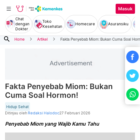
Masuk
Chat
Toko
dengan
Homecare
Asuransiku
Kesehatan
Dokter
search
Home
Artikel
Fakta Penyebab Miom: Bukan Cuma Soal Hor
Fakta Penyebab Miom: Bukan
Cuma Soal Hormon!
Hidup Sehat
Ditinjau oleh
Redaksi Halodoc
27 Februari 2026
Penyebab Miom yang Wajib Kamu Tahu