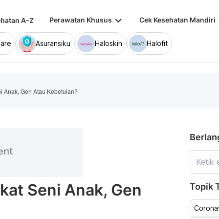
keyboard_arrow_down
keybo
Perawatan Khusus
Cek Kesehatan Mandiri
hatan A-Z
are
Asuransiku
Haloskin
Halofit
ni Anak, Gen Atau Kebetulan?
Berlan
kat Seni Anak, Gen
Topik T
Coronav