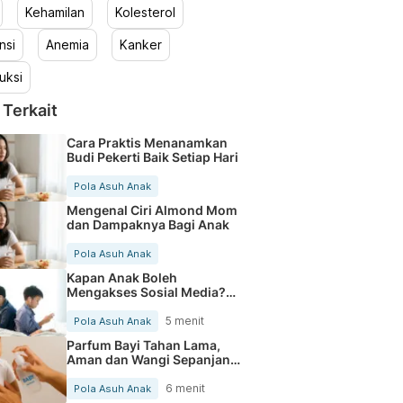
Kehamilan
Kolesterol
nsi
Anemia
Kanker
uksi
 Terkait
Cara Praktis Menanamkan
Budi Pekerti Baik Setiap Hari
Pola Asuh Anak
Mengenal Ciri Almond Mom
dan Dampaknya Bagi Anak
Pola Asuh Anak
Kapan Anak Boleh
Mengakses Sosial Media?
Ini yang Perlu Orang Tua
Pahami
5 menit
Pola Asuh Anak
Parfum Bayi Tahan Lama,
Aman dan Wangi Sepanjang
Hari
6 menit
Pola Asuh Anak