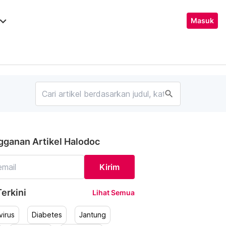
ard_arrow_down
Masuk
search
gganan Artikel Halodoc
Kirim
erkini
Lihat Semua
irus
Diabetes
Jantung