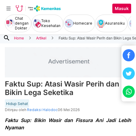
Masuk
Chat
Toko
dengan
Homecare
Asuransiku
Kesehatan
Dokter
search
Home
Artikel
Faktu Sup: Atasi Wasir Perih dan Bikin Lega S
Faktu Sup: Atasi Wasir Perih dan
Bikin Lega Seketika
Hidup Sehat
Ditinjau oleh
Redaksi Halodoc
06 Mei 2026
Faktu Sup: Bikin Wasir dan Fissura Ani Jadi Lebih
Nyaman