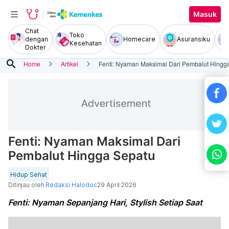
Masuk
Chat
Toko
dengan
Homecare
Asuransiku
Kesehatan
Dokter
search
Home
Artikel
Fenti: Nyaman Maksimal Dari Pembalut Hingg
Fenti: Nyaman Maksimal Dari
Pembalut Hingga Sepatu
Hidup Sehat
Ditinjau oleh
Redaksi Halodoc
29 April 2026
Fenti: Nyaman Sepanjang Hari, Stylish Setiap Saat