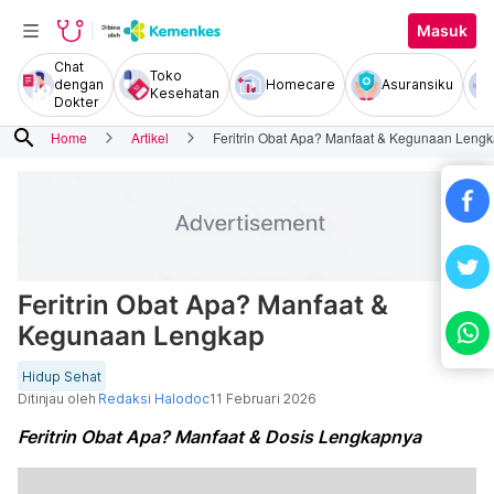
Masuk
Chat
Toko
dengan
Homecare
Asuransiku
Kesehatan
Dokter
search
Home
Artikel
Feritrin Obat Apa? Manfaat & Kegunaan Leng
Feritrin Obat Apa? Manfaat &
Kegunaan Lengkap
Hidup Sehat
Ditinjau oleh
Redaksi Halodoc
11 Februari 2026
Feritrin Obat Apa? Manfaat & Dosis Lengkapnya