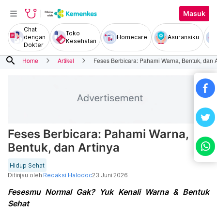
Masuk
Chat
Toko
dengan
Homecare
Asuransiku
Kesehatan
Dokter
search
Home
Artikel
Feses Berbicara: Pahami Warna, Bentuk, dan A
Feses Berbicara: Pahami Warna,
Bentuk, dan Artinya
Hidup Sehat
Ditinjau oleh
Redaksi Halodoc
23 Juni 2026
Fesesmu Normal Gak? Yuk Kenali Warna & Bentuk
Sehat