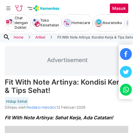
Masuk
Chat
Toko
dengan
Homecare
Asuransiku
Kesehatan
Dokter
search
Home
Artikel
Fit With Note Artinya: Kondisi Kerja & Tips Seha
Fit With Note Artinya: Kondisi Kerja
& Tips Sehat!
Hidup Sehat
Ditinjau oleh
Redaksi Halodoc
12 Februari 2026
Fit With Note Artinya: Sehat Kerja, Ada Catatan!