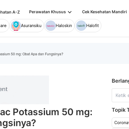
keyboard_arrow_down
keybo
Perawatan Khusus
Cek Kesehatan Mandiri
hatan A-Z
are
Asuransiku
Haloskin
Halofit
tassium 50 mg: Obat Apa dan Fungsinya?
Berlan
nac Potassium 50 mg:
Topik T
ngsinya?
Coronav