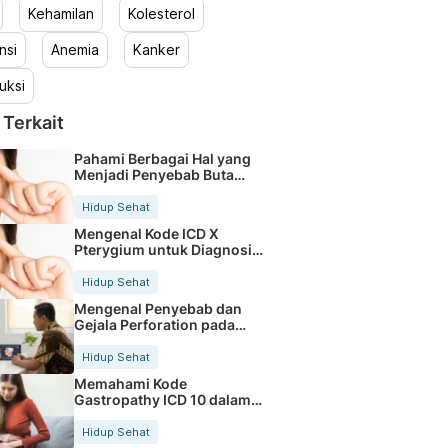
Kehamilan
Kolesterol
nsi
Anemia
Kanker
uksi
 Terkait
Pahami Berbagai Hal yang
Menjadi Penyebab Buta
Warna
Hidup Sehat
Mengenal Kode ICD X
Pterygium untuk Diagnosis
Mata
Hidup Sehat
Mengenal Penyebab dan
Gejala Perforation pada
Tubuh
Hidup Sehat
Memahami Kode
Gastropathy ICD 10 dalam
Rekam Medis Pasien
Hidup Sehat