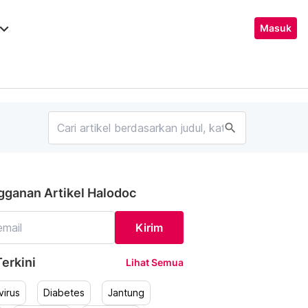
ard_arrow_down
Masuk
search
gganan Artikel Halodoc
Kirim
erkini
Lihat Semua
irus
Diabetes
Jantung