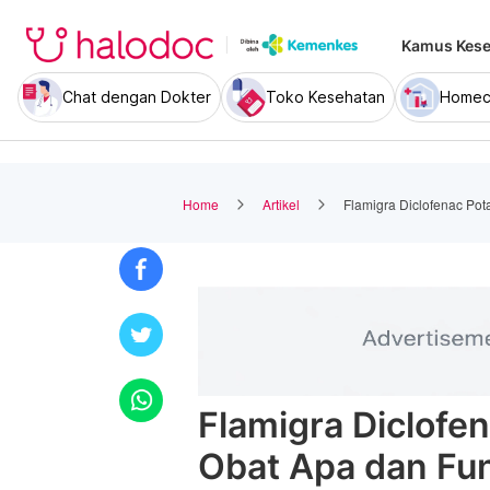
Kamus Kese
Chat dengan Dokter
Toko Kesehatan
Homec
Home
Artikel
Flamigra Diclofenac Po
Flamigra Diclofe
Obat Apa dan Fu