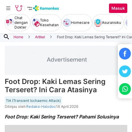
Masuk
Chat
Toko
dengan
Homecare
Asuransiku
Kesehatan
Dokter
search
Home
Artikel
Foot Drop: Kaki Lemas Sering Terseret? Ini Ca
Foot Drop: Kaki Lemas Sering
Terseret? Ini Cara Atasinya
TIA (Transient Ischaemic Attack)
Ditinjau oleh
Redaksi Halodoc
16 April 2026
Foot Drop: Kaki Sering Terseret? Pahami Solusinya