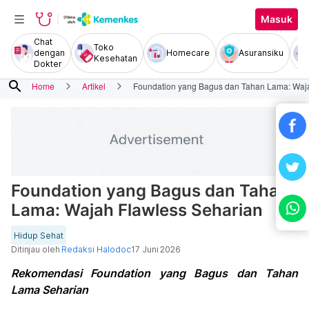
Masuk
Chat
Toko
dengan
Homecare
Asuransiku
Kesehatan
Dokter
search
Home
Artikel
Foundation yang Bagus dan Tahan Lama: Waja
Foundation yang Bagus dan Tahan
Lama: Wajah Flawless Seharian
Hidup Sehat
Ditinjau oleh
Redaksi Halodoc
17 Juni 2026
Rekomendasi Foundation yang Bagus dan Tahan
Lama Seharian