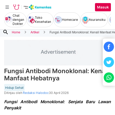
Masuk
Chat
Toko
dengan
Homecare
Asuransiku
Kesehatan
Dokter
search
Home
Artikel
Fungsi Antibodi Monoklonal: Kenali Manfaat 
Fungsi Antibodi Monoklonal: Kenali
Manfaat Hebatnya
Hidup Sehat
Ditinjau oleh
Redaksi Halodoc
30 April 2026
Fungsi Antibodi Monoklonal: Senjata Baru Lawan
Penyakit