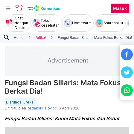
Masuk
Chat
Toko
dengan
Homecare
Asuransiku
Kesehatan
Dokter
search
Home
Artikel
Fungsi Badan Siliaris: Mata Fokus Berkat Dia!
Fungsi Badan Siliaris: Mata Fokus
Berkat Dia!
Disfungsi Ereksi
Ditinjau oleh
Redaksi Halodoc
16 April 2026
Fungsi Badan Siliaris: Kunci Mata Fokus dan Sehat