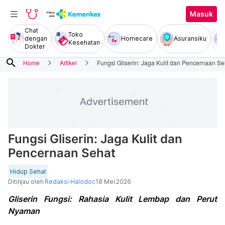
Masuk
Chat
Toko
dengan
Homecare
Asuransiku
Kesehatan
Dokter
search
Home
Artikel
Fungsi Gliserin: Jaga Kulit dan Pencernaan Se
Fungsi Gliserin: Jaga Kulit dan
Pencernaan Sehat
Hidup Sehat
Ditinjau oleh
Redaksi Halodoc
18 Mei 2026
Gliserin Fungsi: Rahasia Kulit Lembap dan Perut
Nyaman