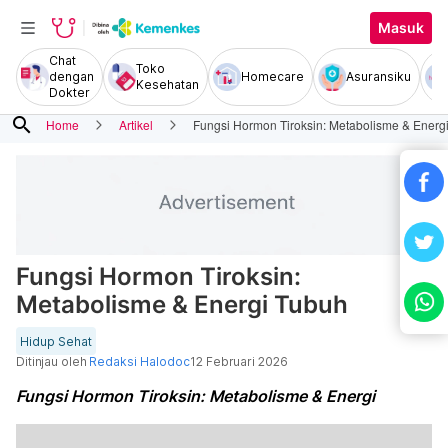
Masuk
Chat
Toko
dengan
Homecare
Asuransiku
Kesehatan
Dokter
search
Home
Artikel
Fungsi Hormon Tiroksin: Metabolisme & Energ
Fungsi Hormon Tiroksin:
Metabolisme & Energi Tubuh
Hidup Sehat
Ditinjau oleh
Redaksi Halodoc
12 Februari 2026
Fungsi Hormon Tiroksin: Metabolisme & Energi