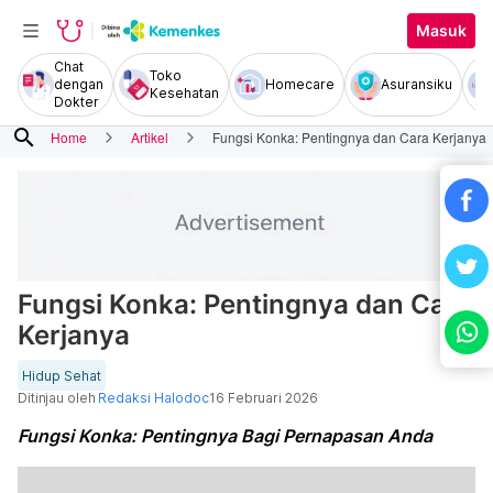
Masuk
Chat
Toko
dengan
Homecare
Asuransiku
Kesehatan
Dokter
search
Home
Artikel
Fungsi Konka: Pentingnya dan Cara Kerjanya
Fungsi Konka: Pentingnya dan Cara
Kerjanya
Hidup Sehat
Ditinjau oleh
Redaksi Halodoc
16 Februari 2026
Fungsi Konka: Pentingnya Bagi Pernapasan Anda