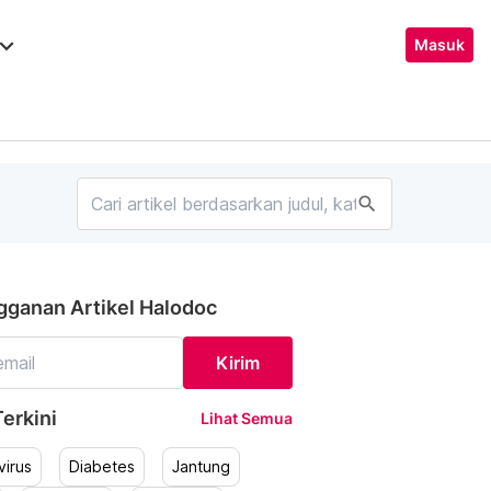
ard_arrow_down
Masuk
search
gganan Artikel Halodoc
Kirim
erkini
Lihat Semua
irus
Diabetes
Jantung