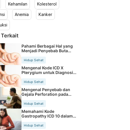
Kehamilan
Kolesterol
nsi
Anemia
Kanker
uksi
 Terkait
Pahami Berbagai Hal yang
Menjadi Penyebab Buta
Warna
Hidup Sehat
Mengenal Kode ICD X
Pterygium untuk Diagnosis
Mata
Hidup Sehat
Mengenal Penyebab dan
Gejala Perforation pada
Tubuh
Hidup Sehat
Memahami Kode
Gastropathy ICD 10 dalam
Rekam Medis Pasien
Hidup Sehat