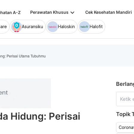
keyboard_arrow_down
keybo
Perawatan Khusus
Cek Kesehatan Mandiri
hatan A-Z
are
Asuransiku
Haloskin
Halofit
ung: Perisai Utama Tubuhmu
Berlan
da Hidung: Perisai
Topik T
Coronav