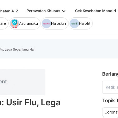
keyboard_arrow_down
keybo
Perawatan Khusus
Cek Kesehatan Mandiri
hatan A-Z
are
Asuransiku
Haloskin
Halofit
Flu, Lega Sepanjang Hari
Berlan
 Usir Flu, Lega
Topik T
Coronav