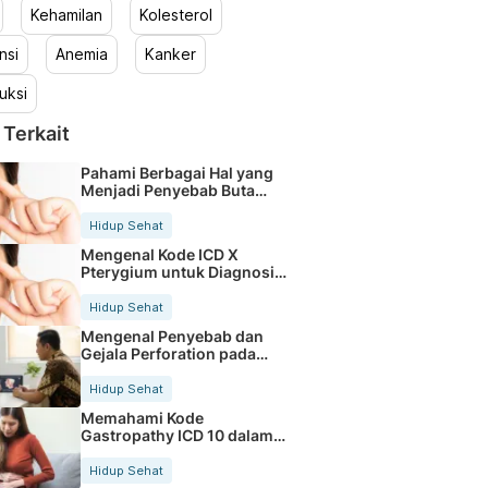
Kehamilan
Kolesterol
nsi
Anemia
Kanker
uksi
 Terkait
Pahami Berbagai Hal yang
Menjadi Penyebab Buta
Warna
Hidup Sehat
Mengenal Kode ICD X
Pterygium untuk Diagnosis
Mata
Hidup Sehat
Mengenal Penyebab dan
Gejala Perforation pada
Tubuh
Hidup Sehat
Memahami Kode
Gastropathy ICD 10 dalam
Rekam Medis Pasien
Hidup Sehat