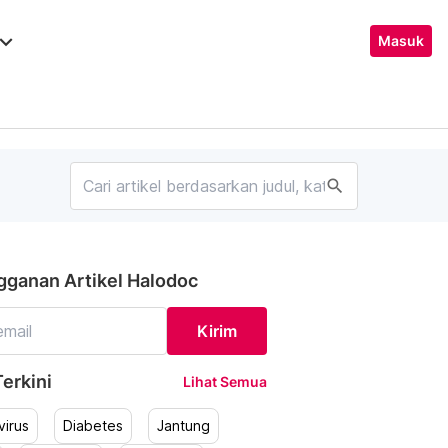
ard_arrow_down
Masuk
search
gganan Artikel Halodoc
Kirim
erkini
Lihat Semua
irus
Diabetes
Jantung