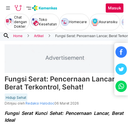
Masuk
Chat
Toko
dengan
Homecare
Asuransiku
Kesehatan
Dokter
search
Home
Artikel
Fungsi Serat: Pencernaan Lancar, Berat Terkont
Fungsi Serat: Pencernaan Lancar,
Berat Terkontrol, Sehat!
Hidup Sehat
Ditinjau oleh
Redaksi Halodoc
06 Maret 2026
Fungsi Serat Kunci Sehat: Pencernaan Lancar, Berat
Ideal