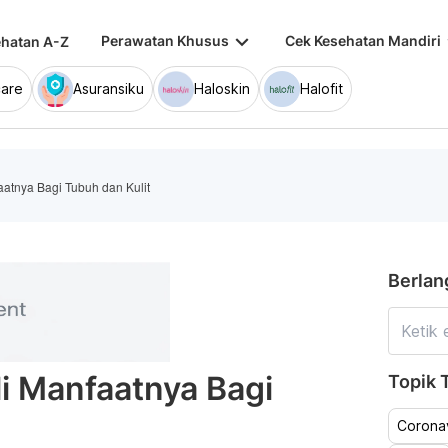
keyboard_arrow_down
keybo
Perawatan Khusus
Cek Kesehatan Mandiri
hatan A-Z
are
Asuransiku
Haloskin
Halofit
aatnya Bagi Tubuh dan Kulit
Berlan
li Manfaatnya Bagi
Topik T
Coronav