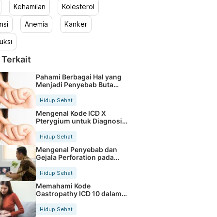
Kehamilan
Kolesterol
nsi
Anemia
Kanker
uksi
 Terkait
Pahami Berbagai Hal yang
Menjadi Penyebab Buta
Warna
Hidup Sehat
Mengenal Kode ICD X
Pterygium untuk Diagnosis
Mata
Hidup Sehat
Mengenal Penyebab dan
Gejala Perforation pada
Tubuh
Hidup Sehat
Memahami Kode
Gastropathy ICD 10 dalam
Rekam Medis Pasien
Hidup Sehat