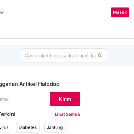
ard_arrow_down
Masuk
search
gganan Artikel Halodoc
Kirim
erkini
Lihat Semua
irus
Diabetes
Jantung