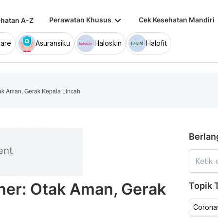
keyboard_arrow_down
keybo
Perawatan Khusus
Cek Kesehatan Mandiri
hatan A-Z
are
Asuransiku
Haloskin
Halofit
tak Aman, Gerak Kepala Lincah
Berlan
her: Otak Aman, Gerak
Topik T
Coronav