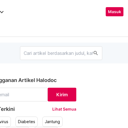
ard_arrow_down
Masuk
search
gganan Artikel Halodoc
Kirim
erkini
Lihat Semua
irus
Diabetes
Jantung