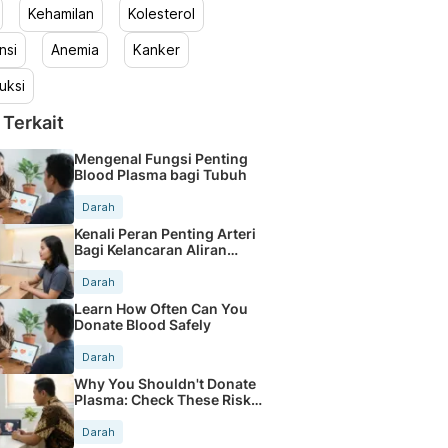
Kehamilan
Kolesterol
nsi
Anemia
Kanker
uksi
 Terkait
Mengenal Fungsi Penting
Blood Plasma bagi Tubuh
Darah
Kenali Peran Penting Arteri
Bagi Kelancaran Aliran
Darah
Darah
Learn How Often Can You
Donate Blood Safely
Darah
Why You Shouldn't Donate
Plasma: Check These Risks
Now
Darah