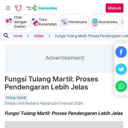
Masuk
Chat
Toko
dengan
Homecare
Asuransiku
Kesehatan
Dokter
search
Home
Artikel
Fungsi Tulang Martil: Proses Pendengaran Leb
Fungsi Tulang Martil: Proses
Pendengaran Lebih Jelas
Hidup Sehat
Ditinjau oleh
Redaksi Halodoc
24 Februari 2026
Fungsi Tulang Martil: Proses Pendengaran Lebih Jelas